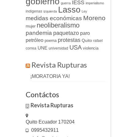
gobierno
IESS
guerra
imperialismo
Lasso
indigenas
izquierda
Ley
Moreno
medidas económicas
neoliberalismo
mujer
pandemia
paquetazo
paro
protestas
petróleo
Quito
poema
rafael
USA
UNE
violencia
correa
universidad
Revista Rupturas
¡MORATORIA YA!
Contáctos
Revista Rupturas
Quito Ecuador 170204
0995432911