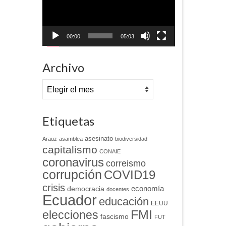
00:00
05:03
Archivo
Archivo
Etiquetas
asesinato
Arauz
asamblea
biodiversidad
capitalismo
CONAIE
coronavirus
correismo
corrupción
COVID19
crisis
economía
democracia
docentes
Ecuador
educación
EEUU
FMI
elecciones
fascismo
FUT