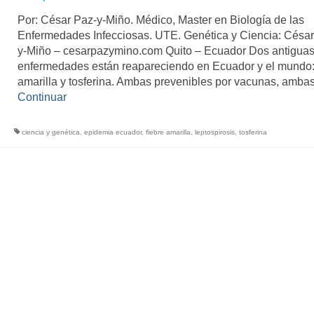
Por: César Paz-y-Miño. Médico, Master en Biología de las
Enfermedades Infecciosas. UTE. Genética y Ciencia: ​César
y-Miño – cesarpazymino.com Quito – Ecuador Dos antigua
enfermedades están reapareciendo en Ecuador y el mundo: 
amarilla y tosferina. Ambas prevenibles por vacunas, amba
Continuar
ciencia y genética
,
epidemia ecuador
,
fiebre amarilla
,
leptospirosis
,
tosferina