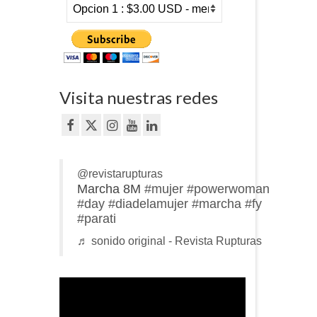
Visita nuestras redes
@revistarupturas
Marcha 8M
#mujer
#powerwoman
#day
#diadelamujer
#marcha
#fy
#parati
♬ sonido original - Revista Rupturas
Reproductor
de
vídeo