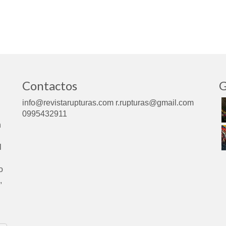
Contactos
G
info@revistarupturas.com r.rupturas@gmail.com
0995432911
n
l
o
,