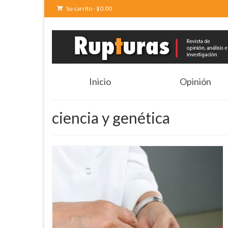
Su carrito
-
$
0.00
Inicio
Opinión
ciencia y genética