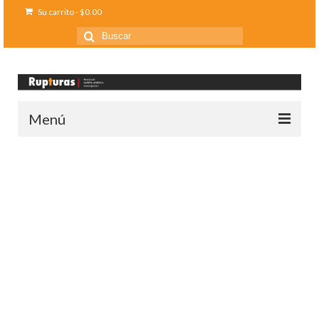
Su carrito
-
$
0.00
Buscar
por:
Menú
Inicio
Ediciones anteriores
Contáctanos
Opinión
Entreletras
Ciencia