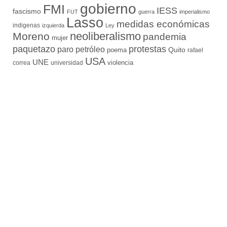
gobierno
FMI
IESS
fascismo
FUT
guerra
imperialismo
Lasso
medidas económicas
indigenas
izquierda
Ley
neoliberalismo
Moreno
pandemia
mujer
paquetazo
protestas
paro
petróleo
Quito
poema
rafael
USA
UNE
violencia
correa
universidad