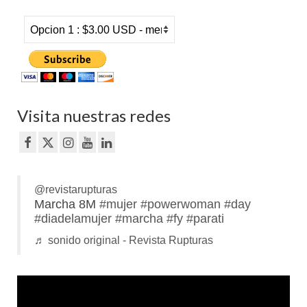
Visita nuestras redes
@revistarupturas
Marcha 8M
#mujer
#powerwoman
#day
#diadelamujer
#marcha
#fy
#parati
♬ sonido original - Revista Rupturas
Reproductor
de