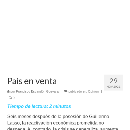
Mundo
Aula Virtual
País en venta
29
NOV 2021
por
Francisco Escandón Guevara
|
publicado en:
Opinión
|
0
Tiempo de lectura:
2
minutos
Seis meses después de la posesión de Guillermo
Lasso, la reactivación económica prometida no
despega. Al contrario, la crisis se generaliza, aumenta