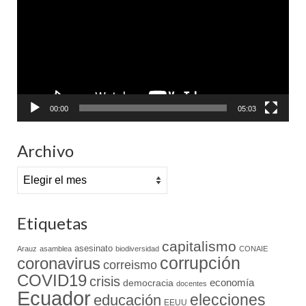
vídeo
00:00
05:03
Archivo
Archivo
Etiquetas
capitalismo
asesinato
Arauz
asamblea
biodiversidad
CONAIE
coronavirus
corrupción
correismo
COVID19
crisis
economía
democracia
docentes
Ecuador
elecciones
educación
EEUU