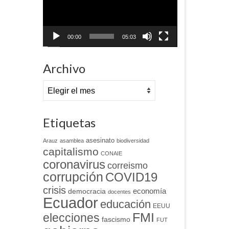
00:00
05:03
Archivo
Archivo
Etiquetas
asesinato
Arauz
asamblea
biodiversidad
capitalismo
CONAIE
coronavirus
correismo
corrupción
COVID19
crisis
economía
democracia
docentes
Ecuador
educación
EEUU
FMI
elecciones
fascismo
FUT