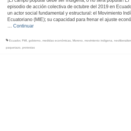
¡El campo popular debe ser indígena, o no será popular! El
episodio de acción colectiva de octubre del 2019 en Ecuado
un actor social fundamental y estructural: el Movimiento Ind
Ecuatoriano (MIE); su capacidad para frenar el ajuste econ
…
Continuar
Ecuador
,
FMI
,
gobierno
,
medidas económicas
,
Moreno
,
movimiento indigena
,
neoliberalis
paquetazo
,
protestas