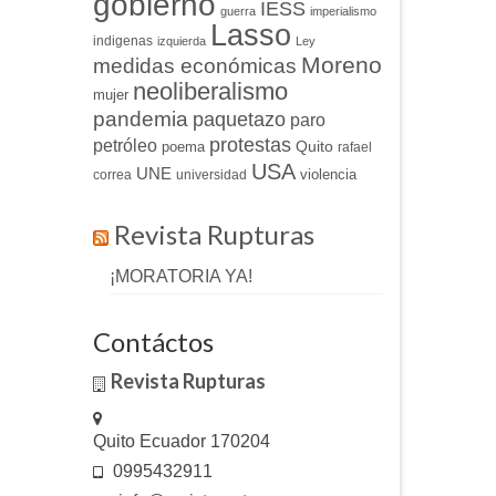
gobierno
IESS
guerra
imperialismo
Lasso
indigenas
izquierda
Ley
Moreno
medidas económicas
neoliberalismo
mujer
pandemia
paquetazo
paro
protestas
petróleo
Quito
poema
rafael
USA
UNE
violencia
correa
universidad
Revista Rupturas
¡MORATORIA YA!
Contáctos
Revista Rupturas
Quito Ecuador 170204
0995432911