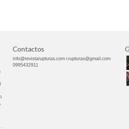
Contactos
G
info@revistarupturas.com r.rupturas@gmail.com
0995432911
n
l
o
,