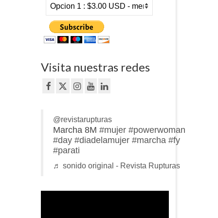
Visita nuestras redes
@revistarupturas
Marcha 8M
#mujer
#powerwoman
#day
#diadelamujer
#marcha
#fy
#parati
♬ sonido original - Revista Rupturas
Reproductor
de
vídeo