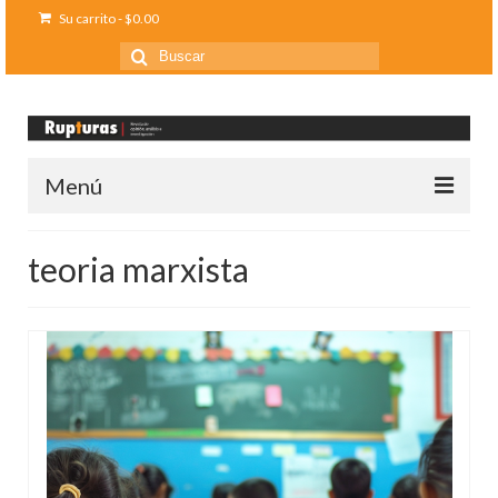
Su carrito
-
$
0.00
Buscar
por:
Menú
Inicio
teoria marxista
Ediciones anteriores
Contáctanos
Opinión
Entreletras
Ciencia