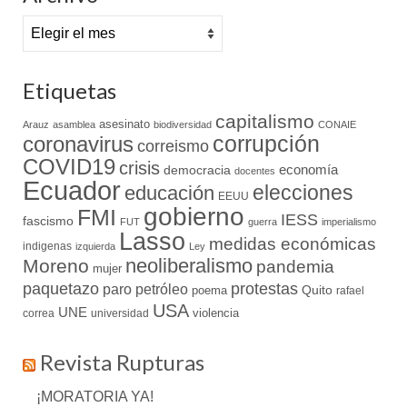
Archivo
Etiquetas
capitalismo
asesinato
Arauz
asamblea
biodiversidad
CONAIE
coronavirus
corrupción
correismo
COVID19
crisis
economía
democracia
docentes
Ecuador
elecciones
educación
EEUU
gobierno
FMI
IESS
fascismo
FUT
guerra
imperialismo
Lasso
medidas económicas
indigenas
izquierda
Ley
neoliberalismo
Moreno
pandemia
mujer
paquetazo
protestas
paro
petróleo
Quito
poema
rafael
USA
UNE
violencia
correa
universidad
Revista Rupturas
¡MORATORIA YA!