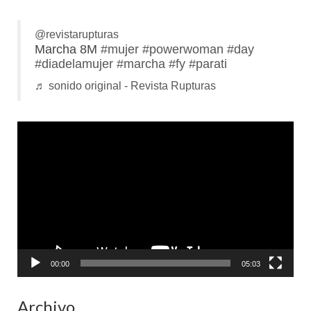
@revistarupturas
Marcha 8M
#mujer
#powerwoman
#day
#diadelamujer
#marcha
#fy
#parati
♬ sonido original - Revista Rupturas
Reproductor
de
vídeo
00:00
05:03
Archivo