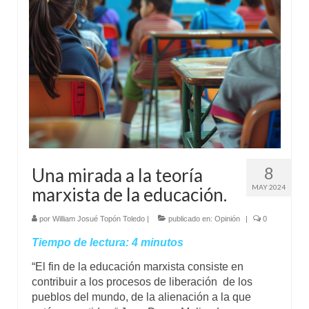
Mundo
Aula Virtual
8
Una mirada a la teoría
MAY 2024
marxista de la educación.
por
William Josué Topón Toledo
|
publicado en:
Opinión
|
0
Tiempo de lectura:
4
minutos
“El fin de la educación marxista consiste en
contribuir a los procesos de liberación de los
pueblos del mundo, de la alienación a la que