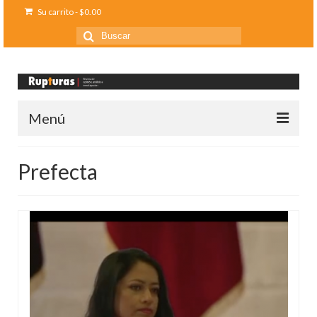
Su carrito
-
$
0.00
Buscar
por:
Menú
Inicio
Prefecta
Ediciones anteriores
Contáctanos
Opinión
Entreletras
Ciencia