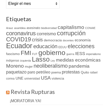
Archivo
Etiquetas
capitalismo
asesinato
Arauz
asamblea
biodiversidad
CONAIE
coronavirus
corrupción
correismo
COVID19
crisis
economía
democracia
docentes
Ecuador
elecciones
educación
EEUU
gobierno
FMI
IESS
fascismo
FUT
guerra
imperialismo
Lasso
medidas económicas
indigenas
izquierda
Ley
neoliberalismo
Moreno
pandemia
mujer
paquetazo
protestas
paro
petróleo
Quito
poema
rafael
USA
UNE
violencia
correa
universidad
Revista Rupturas
¡MORATORIA YA!