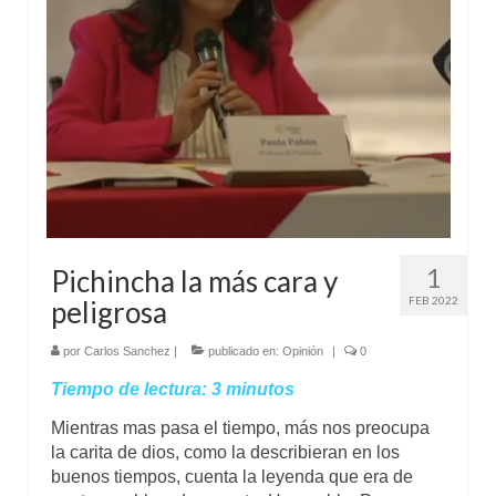
Mundo
Aula Virtual
1
Pichincha la más cara y
FEB 2022
peligrosa
por
Carlos Sanchez
|
publicado en:
Opinión
|
0
Tiempo de lectura:
3
minutos
Mientras mas pasa el tiempo, más nos preocupa
la carita de dios, como la describieran en los
buenos tiempos, cuenta la leyenda que era de