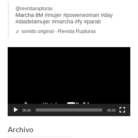
@revistarupturas
Marcha 8M
#mujer
#powerwoman
#day
#diadelamujer
#marcha
#fy
#parati
♬ sonido original - Revista Rupturas
Reproductor
de
vídeo
00:00
05:03
Archivo