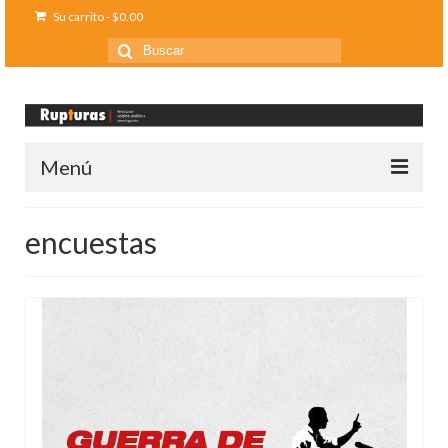
Su carrito
-
$
0.00
Buscar
por:
Menú
Inicio
encuestas
Ediciones anteriores
Contáctanos
Opinión
Entreletras
Ciencia