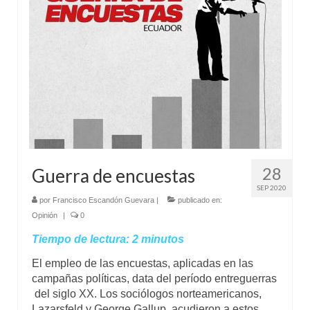
Mundo
Aula Virtual
28
Guerra de encuestas
SEP 2020
por
Francisco Escandón Guevara
|
publicado en:
Opinión
|
0
Tiempo de lectura:
2
minutos
El empleo de las encuestas, aplicadas en las
campañas políticas, data del período entreguerras
del siglo XX. Los sociólogos norteamericanos,
Lazarsfeld y George Gallup, acudieron a estos