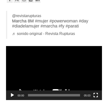
@revistarupturas
Marcha 8M
#mujer
#powerwoman
#day
#diadelamujer
#marcha
#fy
#parati
♬ sonido original - Revista Rupturas
Reproductor
de
vídeo
00:00
05:03