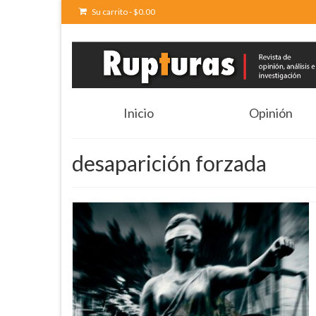
Su carrito
-
$
0.00
Inicio
Opinión
desaparición forzada