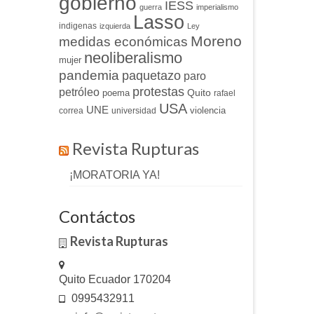
gobierno
IESS
guerra
imperialismo
Lasso
indigenas
izquierda
Ley
Moreno
medidas económicas
neoliberalismo
mujer
pandemia
paquetazo
paro
protestas
petróleo
Quito
poema
rafael
USA
UNE
violencia
correa
universidad
Revista Rupturas
¡MORATORIA YA!
Contáctos
Revista Rupturas
Quito Ecuador 170204
0995432911