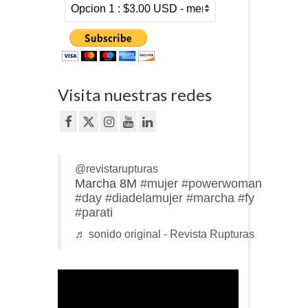
Visita nuestras redes
@revistarupturas
Marcha 8M
#mujer
#powerwoman
#day
#diadelamujer
#marcha
#fy
#parati
♬ sonido original - Revista Rupturas
Reproductor
de
vídeo