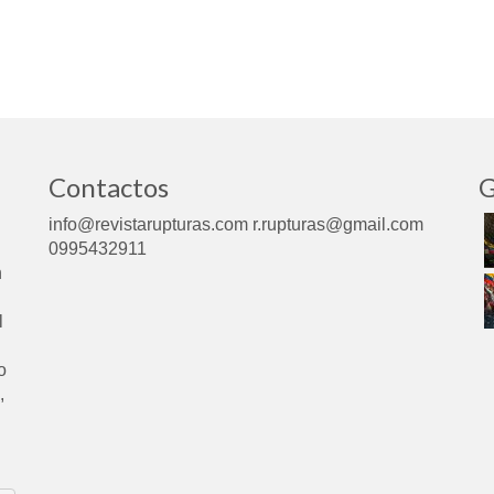
Contactos
G
info@revistarupturas.com r.rupturas@gmail.com
0995432911
n
l
o
,