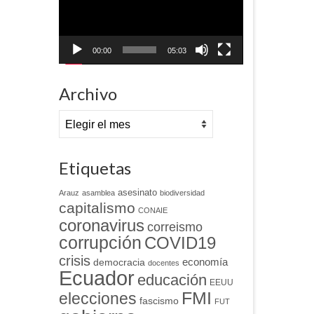
00:00
05:03
Archivo
Archivo
Etiquetas
asesinato
Arauz
asamblea
biodiversidad
capitalismo
CONAIE
coronavirus
correismo
corrupción
COVID19
crisis
economía
democracia
docentes
Ecuador
educación
EEUU
FMI
elecciones
fascismo
FUT