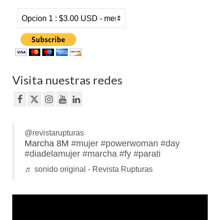
Visita nuestras redes
@revistarupturas
Marcha 8M
#mujer
#powerwoman
#day
#diadelamujer
#marcha
#fy
#parati
♬ sonido original - Revista Rupturas
Reproductor
de