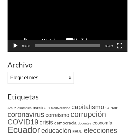
vídeo
00:00
05:03
Archivo
Archivo
Etiquetas
capitalismo
asesinato
Arauz
asamblea
biodiversidad
CONAIE
coronavirus
corrupción
correismo
COVID19
crisis
economía
democracia
docentes
Ecuador
elecciones
educación
EEUU