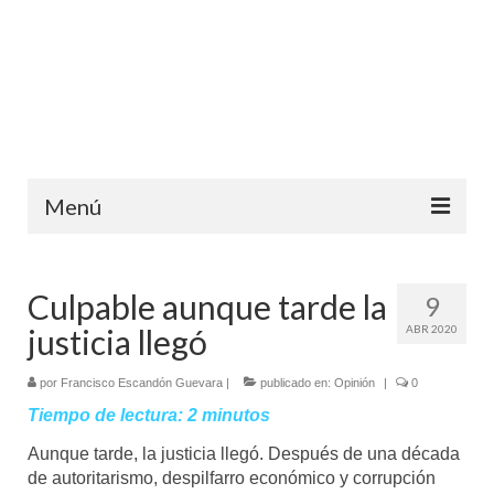
Menú
Inicio
Culpable aunque tarde la
9
Ediciones anteriores
justicia llegó
ABR 2020
Contáctanos
por
Francisco Escandón Guevara
|
publicado en:
Opinión
|
0
Opinión
Tiempo de lectura:
2
minutos
Entreletras
Aunque tarde, la justicia llegó. Después de una década
de autoritarismo, despilfarro económico y corrupción
Ciencia