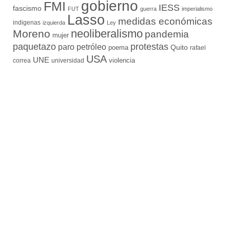
gobierno
FMI
IESS
fascismo
FUT
guerra
imperialismo
Lasso
medidas económicas
indigenas
izquierda
Ley
neoliberalismo
Moreno
pandemia
mujer
paquetazo
protestas
paro
petróleo
Quito
poema
rafael
USA
UNE
violencia
correa
universidad