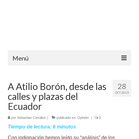
Menú
Inicio
A Atilio Borón, desde las
28
Ediciones anteriores
calles y plazas del
OCT 2019
Contáctanos
Ecuador
Opinión
por
Sebastian Cevallos
|
publicado en:
Opinión
|
0
Entreletras
Tiempo de lectura:
6
minutos
Con indignación hemos leído su “análisis” de los
Ciencia