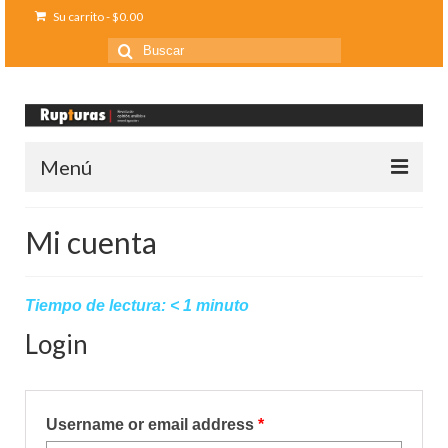
Su carrito
-
$
0.00
Buscar
por:
Menú
Inicio
Mi cuenta
Ediciones anteriores
Contáctanos
Tiempo de lectura:
< 1
minuto
Login
Opinión
Entreletras
Required
Username or email address
*
Ciencia