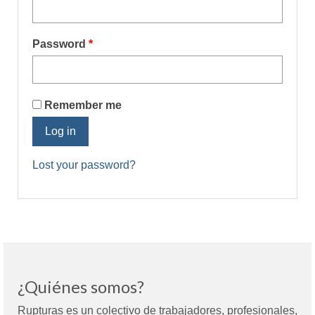
Mundo
Aula Virtual
Required
Password
*
Remember me
Log in
Lost your password?
¿Quiénes somos?
Rupturas es un colectivo de trabajadores, profesionales,