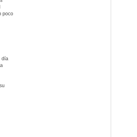
as
l
n poco
 día
ía
 su