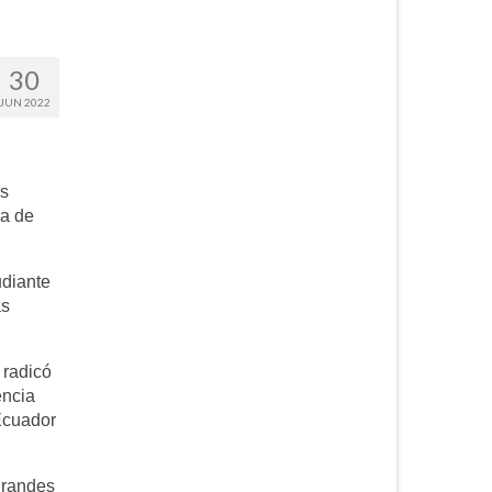
30
JUN 2022
os
za de
udiante
as
 radicó
encia
 Ecuador
grandes