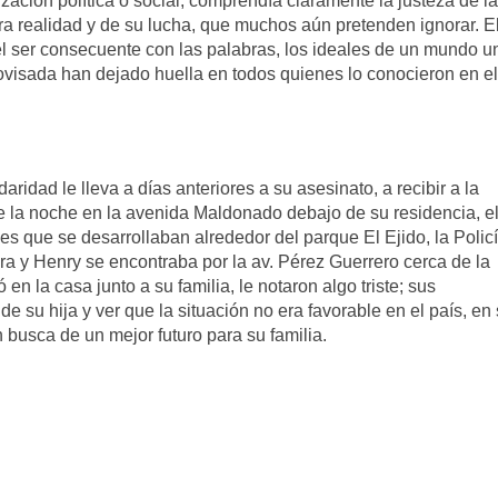
zación política o social, comprendía claramente la justeza de l
a realidad y de su lucha, que muchos aún pretenden ignorar. E
l ser consecuente con las palabras, los ideales de un mundo u
rovisada han dejado huella en todos quienes lo conocieron en el
aridad le lleva a días anteriores a su asesinato, a recibir a la
e la noche en la avenida Maldonado debajo de su residencia, el
s que se desarrollaban alrededor del parque El Ejido, la Polic
ra y Henry se encontraba por la av. Pérez Guerrero cerca de la
n la casa junto a su familia, le notaron algo triste; sus
 su hija y ver que la situación no era favorable en el país, en
busca de un mejor futuro para su familia.