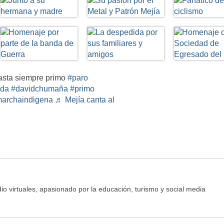
sta siempre primo
#paro
ida
#davidchumaña
#primo
archaindigena
♬ Mejía canta al
o virtuales, apasionado por la educación, turismo y social media