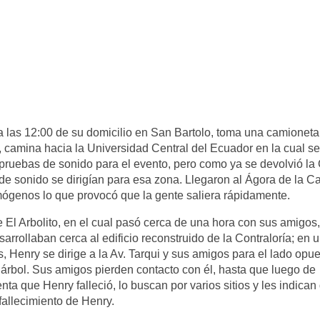
a las 12:00 de su domicilio en San Bartolo, toma una camioneta
o, camina hacia la Universidad Central del Ecuador en la cual se
e pruebas de sonido para el evento, pero como ya se devolvió la
s de sonido se dirigían para esa zona. Llegaron al Ágora de la C
rimógenos lo que provocó que la gente saliera rápidamente.
de El Arbolito, en el cual pasó cerca de una hora con sus amigos,
arrollaban cerca al edificio reconstruido de la Contraloría; en 
Henry se dirige a la Av. Tarqui y sus amigos para el lado opue
 árbol. Sus amigos pierden contacto con él, hasta que luego de
a que Henry falleció, lo buscan por varios sitios y les indican
fallecimiento de Henry.