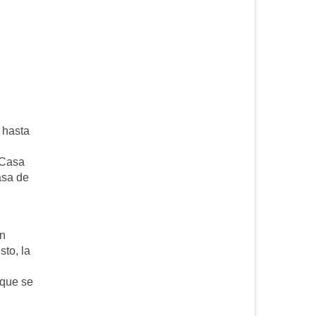
 hasta
 Casa
asa de
un
sto, la
 que se