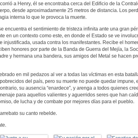
rrió a Henry, él se encontraba cerca del Edificio de la Contral
uerpo, desde aproximadamente 25 metros de distancia. Los per
ia interna lo que le provoca la muerte.
e encuentra el sentimiento de tristeza infinita ante una gran pér
nte en un contexto como este, en donde el Estado se ve involuc
e injustificada, usada contra los manifestantes. Recibe el home
ciben honores por parte de la Banda de Guerra del Mejía, la So
adre y hermana una bandera, sus amigos del Metal se hacen p
rado en mil pedazos al ver a todas las víctimas en esta batalla
pobrecidos del país, pero su muerte no puede quedar impune, e
al contrario, su ausencia “enardece”, y arenga a todos quienes cr
enaje para aquellos valientes y aguerridos seres que han caí
omiso, de lucha y de combate por mejores días para el pueblo.
arrebato su canto rebelde.
te.