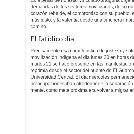
Él, a pesar de no estar vinculado a alguna organi
demandas de los sectores movilizados, de su dur
corazón rebelde, el compromiso con su pueblo, e
más justo, y la valentía desde una trinchera imp
camino.
El fatídico día
Precisamente esa característica de justeza y solid
movilización indígena el día lunes 20 en horas d
martes 21 se hace presente en las manifestacione
reprimía desde el sector del puente de El Guamb
Universidad Central. El día miércoles permaneció e
preocupaciones iban alrededor de la separación de
mente, como meta próxima era volver a migrar en 