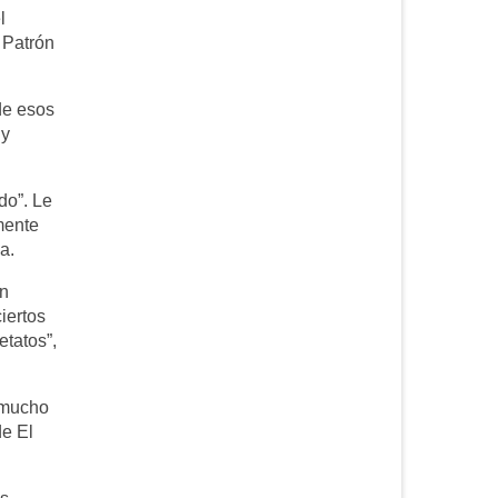
l
 Patrón
de esos
 y
do”. Le
mente
a.
an
iertos
etatos”,
a mucho
de El