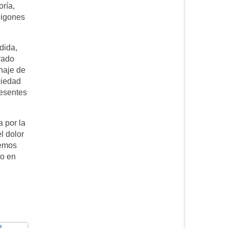
oría,
digones
dida,
rado
naje de
ciedad
resentes
 por la
l dolor
eemos
do en