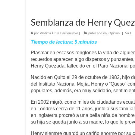
Semblanza de Henry Que
por
Vladimir Cruz Barrionuevo
|
publicado en:
Opinión
|
1
Tiempo de lectura:
5
minutos
Plasmar en escasos renglones la vida de alguie
recuerdos aparecen algo dispersos y punzantes
Henry Quezada, fallecido en el Paro Nacional po
Nacido en Quito el 29 de octubre de 1982, hijo 
del Instituto Nacional Mejía, Henry o “Queso” co
populares, además, era muy solidario, sentimient
En 2002 migró, como miles de ciudadanos ecuator
en Londres cerca de 11 años, junto a sus famili
en Inglaterra procreó a una bella niña de nombre 
su hija se queda junto a su madre, lo que le prov
Henry siempre guardó un cariño enorme por su cas