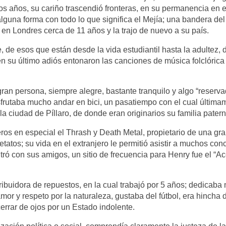
s años, su cariño trascendió fronteras, en su permanencia en e
alguna forma con todo lo que significa el Mejía; una bandera del
en Londres cerca de 11 años y la trajo de nuevo a su país.
de esos que están desde la vida estudiantil hasta la adultez, 
n su último adiós entonaron las canciones de música folclórica
an persona, siempre alegre, bastante tranquilo y algo “reserva
sfrutaba mucho andar en bici, un pasatiempo con el cual última
la ciudad de Píllaro, de donde eran originarios su familia patern
ros en especial el Thrash y Death Metal, propietario de una gr
atos; su vida en el extranjero le permitió asistir a muchos conc
tró con sus amigos, un sitio de frecuencia para Henry fue el “Ac
ibuidora de repuestos, en la cual trabajó por 5 años; dedicab
 amor y respeto por la naturaleza, gustaba del fútbol, era hincha 
errar de ojos por un Estado indolente.