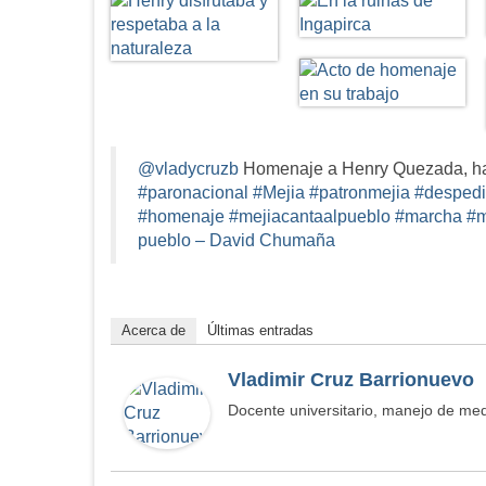
@vladycruzb
Homenaje a Henry Quezada, ha
#paronacional
#Mejia
#patronmejia
#desped
#homenaje
#mejiacantaalpueblo
#marcha
#m
pueblo – David Chumaña
Acerca de
Últimas entradas
Vladimir Cruz Barrionuevo
Docente universitario, manejo de medi