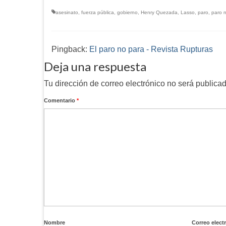
asesinato
,
fuerza pública
,
gobierno
,
Henry Quezada
,
Lasso
,
paro
,
paro 
Pingback:
El paro no para - Revista Rupturas
Deja una respuesta
Tu dirección de correo electrónico no será publicad
Comentario
*
Nombre
Correo elect