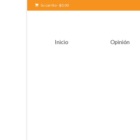
Su carrito
-
$
0.00
Inicio
Opinión