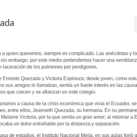
zada
n a quien queremos, siempre es complicado. Las anécdotas y l
, sin embargo, por este medio pretendemos hacer una semblan
r laceración de los pulmones por perdigones.
de Ernesto Quezada y Victoria Espinoza; desde joven, como est
mo sus amigos lo llamaban, sentía un fuerte interés en las caus
os que crecen y se afianzan en este colegio.
ianos a causa de la crisis económica que vivía el Ecuador, se
ares, entre ellos, Jeanneth Quezada, su hermana. En su perman
Melanie Victoria, por la que sentía un gran amor; al retornar a
ocaba un dolor entrañable por la distancia y separación.
a de estudios, el Instituto Nacional Mejía, en sus aulas forjó 