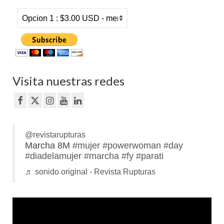
Visita nuestras redes
@revistarupturas
Marcha 8M
#mujer
#powerwoman
#day
#diadelamujer
#marcha
#fy
#parati
♬ sonido original - Revista Rupturas
Reproductor
de