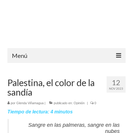
Menú
Inicio
Palestina, el color de la
12
Ediciones anteriores
sandía
NOV 2023
Contáctanos
por
Glenda Viñamagua
|
publicado en:
Opinión
|
0
Opinión
Tiempo de lectura:
4
minutos
Entreletras
Sangre en las palmeras, sangre en las
nubes
Ciencia