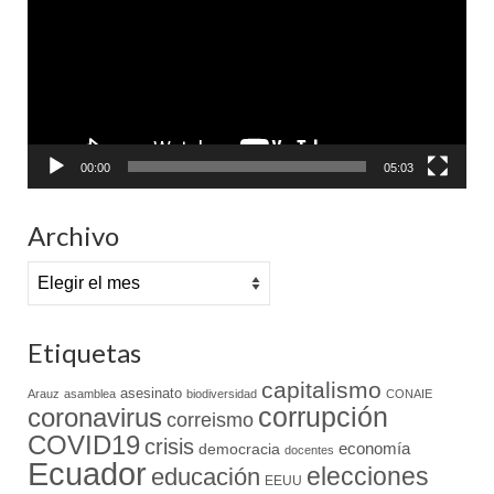
vídeo
00:00
05:03
Archivo
Archivo
Etiquetas
capitalismo
asesinato
Arauz
asamblea
biodiversidad
CONAIE
coronavirus
corrupción
correismo
COVID19
crisis
economía
democracia
docentes
Ecuador
elecciones
educación
EEUU