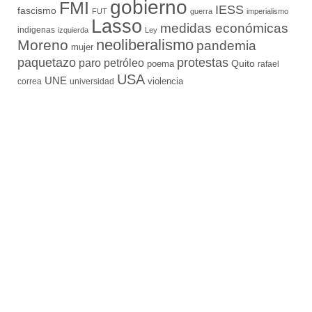
gobierno
FMI
IESS
fascismo
FUT
guerra
imperialismo
Lasso
medidas económicas
indigenas
izquierda
Ley
neoliberalismo
Moreno
pandemia
mujer
paquetazo
protestas
paro
petróleo
Quito
poema
rafael
USA
UNE
violencia
correa
universidad