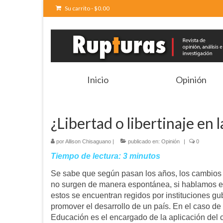
Su carrito
-
$
0.00
Inicio
Opinión
¿Libertad o libertinaje en 
por
Allison Chisaguano
|
publicado en:
Opinión
|
0
Tiempo de lectura:
3
minutos
Se sabe que según pasan los años, los cambios 
no surgen de manera espontánea, si hablamos en
estos se encuentran regidos por instituciones gu
promover el desarrollo de un país. En el caso de
Educación es el encargado de la aplicación del c