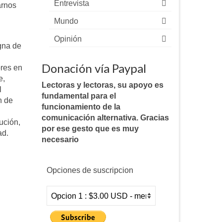
Entrevista
arnos
Mundo
Opinión
igna de
Donación vía Paypal
ores en
e,
Lectoras y lectoras, su apoyo es
l
fundamental para el
n de
funcionamiento de la
comunicación alternativa. Gracias
ución,
por ese gesto que es muy
ad.
necesario
Opciones de suscripcion