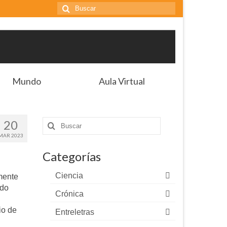
Buscar
por:
Mundo
Aula Virtual
20
Buscar
por:
MAR 2023
Categorías
Ciencia
mente
ado
Crónica
io de
Entreletras