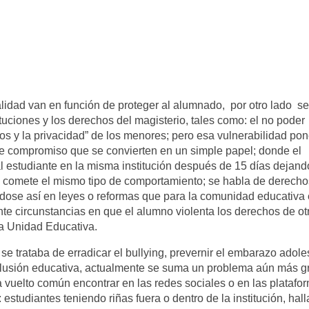
lidad van en función de proteger al alumnado, por otro lado s
tuciones y los derechos del magisterio, tales como: el no poder
os y la privacidad” de los menores; pero esa vulnerabilidad po
de compromiso que se convierten en un simple papel; donde el
 al estudiante en la misma institución después de 15 días dejand
e comete el mismo tipo de comportamiento; se habla de derecho
éndose así en leyes o reformas que para la comunidad educativa
e circunstancias en que el alumno violenta los derechos de ot
la Unidad Educativa.
se trataba de erradicar el bullying, prevernir el embarazo adole
 inclusión educativa, actualmente se suma un problema aún más 
a vuelto común encontrar en las redes sociales o en las platafo
: estudiantes teniendo riñas fuera o dentro de la institución, hal