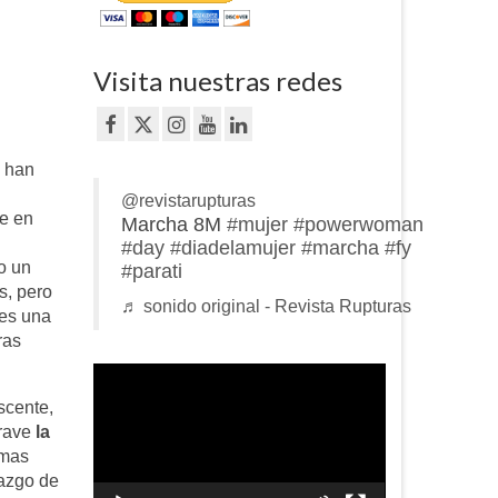
Visita nuestras redes
e han
@revistarupturas
ne en
Marcha 8M
#mujer
#powerwoman
#day
#diadelamujer
#marcha
#fy
o un
#parati
s, pero
♬ sonido original - Revista Rupturas
 es una
ras
Reproductor
de
scente,
vídeo
grave
la
rmas
lazgo de