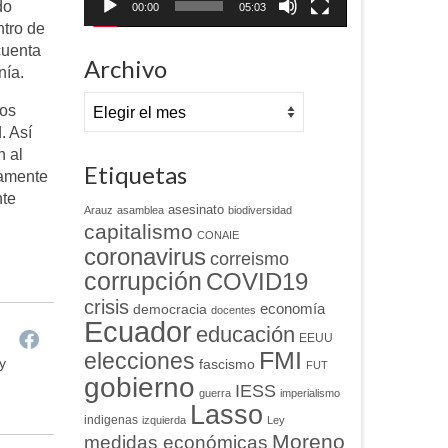
do
00:00
05:03
ntro de
cuenta
Archivo
nía.
Archivo
los
. Así
n al
Etiquetas
ramente
nte
asesinato
Arauz
asamblea
biodiversidad
capitalismo
CONAIE
coronavirus
correismo
corrupción
COVID19
crisis
economía
democracia
docentes
Ecuador
educación
EEUU
FMI
elecciones
y
fascismo
FUT
gobierno
IESS
guerra
imperialismo
Lasso
indigenas
izquierda
Ley
Moreno
medidas económicas