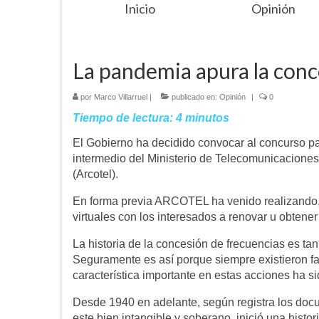
Inicio
Opinión
La pandemia apura la conc
por
Marco Villarruel
|
publicado en:
Opinión
|
0
Tiempo de lectura:
4
minutos
El Gobierno ha decidido convocar al concurso pa
intermedio del Ministerio de Telecomunicacione
(Arcotel).
En forma previa ARCOTEL ha venido realizando,
virtuales con los interesados a renovar u obtener
La historia de la concesión de frecuencias es ta
Seguramente es así porque siempre existieron fa
característica importante en estas acciones ha si
Desde 1940 en adelante, según registra los docu
este bien intangible y soberano, inició una histori