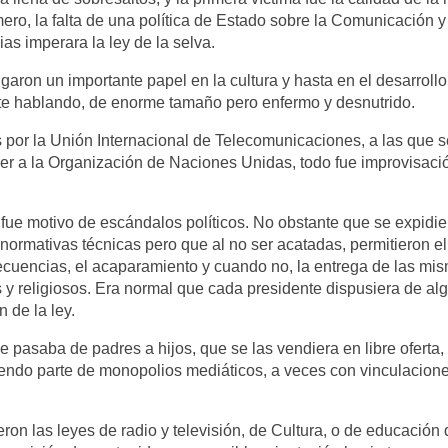
ro, la falta de una política de Estado sobre la Comunicación y
as imperara la ley de la selva.
garon un importante papel en la cultura y hasta en el desarrollo
nte hablando, de enorme tamaño pero enfermo y desnutrido.
 por la Unión Internacional de Telecomunicaciones, a las que s
cer a la Organización de Naciones Unidas, todo fue improvisaci
 fue motivo de escándalos políticos. No obstante que se expidi
 normativas técnicas pero que al no ser acatadas, permitieron e
frecuencias, el acaparamiento y cuando no, la entrega de las mi
s y religiosos. Era normal que cada presidente dispusiera de al
 de la ley.
 pasaba de padres a hijos, que se las vendiera en libre oferta, 
endo parte de monopolios mediáticos, a veces con vinculacion
ron las leyes de radio y televisión, de Cultura, o de educación