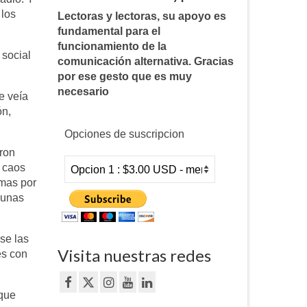
 los
Lectoras y lectoras, su apoyo es
fundamental para el
funcionamiento de la
 social
comunicación alternativa. Gracias
por ese gesto que es muy
necesario
e veía
ón,
Opciones de suscripcion
eron
l caos
smas por
gunas
se las
Visita nuestras redes
es con
 que