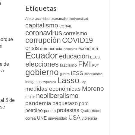
n
Etiquetas
asesinato
Arauz
asamblea
biodiversidad
capitalismo
CONAIE
coronavirus
correismo
corrupción
COVID19
 porque
on
crisis
economía
democracia
docentes
Ecuador
educación
EEUU
FMI
elecciones
ue de
fascismo
FUT
gobierno
 a
IESS
guerra
imperialismo
Lasso
indigenas
izquierda
Ley
Moreno
medidas económicas
neoliberalismo
mujer
al 5 de
pandemia
paquetazo
paro
 se
protestas
petróleo
Quito
poema
rafael
USA
UNE
violencia
correa
universidad