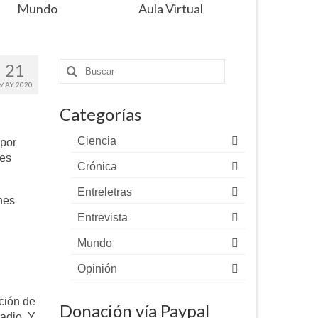
Mundo
Aula Virtual
21
Buscar
por:
MAY 2020
Categorías
Ciencia
 por
nes
Crónica
Entreletras
nes
Entrevista
Mundo
Opinión
ción de
Donación vía Paypal
radio. Y