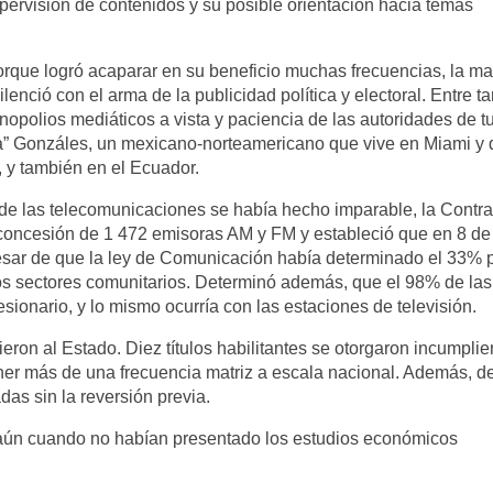
pervisión de contenidos y su posible orientación hacia temas
 porque logró acaparar en su beneficio muchas frecuencias, la ma
lenció con el arma de la publicidad política y electoral. Entre ta
polios mediáticos a vista y paciencia de las autoridades de tu
ma” Gonzáles, un mexicano-norteamericano que vive en Miami y
 y también en el Ecuador.
de las telecomunicaciones se había hecho imparable, la Contra
 concesión de 1 472 emisoras AM y FM y estableció que en 8 de
esar de que la ley de Comunicación había determinado el 33% p
os sectores comunitarios. Determinó además, que el 98% de las
onario, y lo mismo ocurría con las estaciones de televisión.
ron al Estado. Diez títulos habilitantes se otorgaron incumplie
ner más de una frecuencia matriz a escala nacional. Además, de
das sin la reversión previa.
 aún cuando no habían presentado los estudios económicos