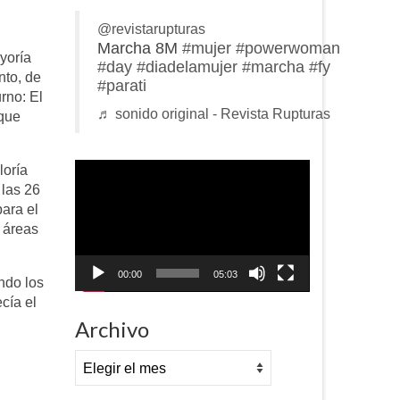
@revistarupturas
Marcha 8M
#mujer
#powerwoman
yoría
#day
#diadelamujer
#marcha
#fy
nto, de
#parati
rno: El
♬ sonido original - Revista Rupturas
 que
Reproductor
loría
de
 las 26
vídeo
ara el
 áreas
00:00
05:03
ndo los
cía el
Archivo
Archivo