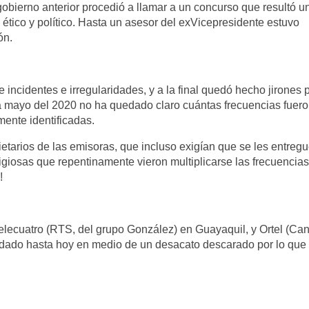
obierno anterior procedió a llamar a un concurso que resultó u
, ético y político. Hasta un asesor del exVicepresidente estuvo
ón.
 incidentes e irregularidades, y a la final quedó hecho jirones
a mayo del 2020 no ha quedado claro cuántas frecuencias fuer
ente identificadas.
etarios de las emisoras, que incluso exigían que se les entreg
ligiosas que repentinamente vieron multiplicarse las frecuencias
!
 Telecuatro (RTS, del grupo González) en Guayaquil, y Ortel (Can
cidado hasta hoy en medio de un desacato descarado por lo que