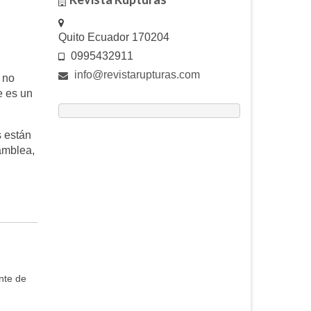
Quito Ecuador 170204
0995432911
info@revistarupturas.com
 no
e es un
s están
amblea,
nte de