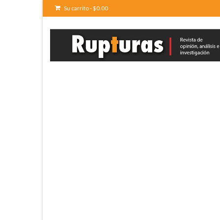
Su carrito
-
$
0.00