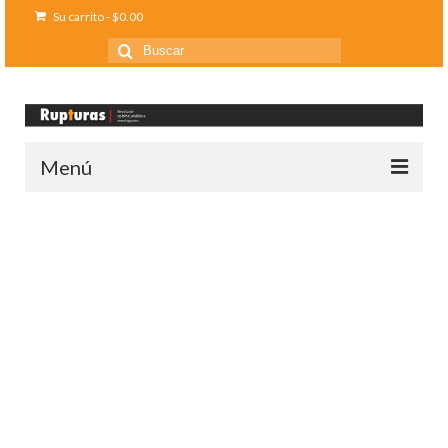
Su carrito
-
$
0.00
Buscar
por:
Menú
Inicio
Ediciones anteriores
Contáctanos
Opinión
Entreletras
Ciencia