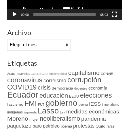
00:00
05:03
Archivo
Archivo
Etiquetas
capitalismo
asesinato
Arauz
asamblea
biodiversidad
CONAIE
coronavirus
corrupción
correismo
COVID19
crisis
economía
democracia
docentes
Ecuador
elecciones
educación
EEUU
gobierno
FMI
IESS
fascismo
FUT
guerra
imperialismo
Lasso
medidas económicas
indigenas
izquierda
Ley
neoliberalismo
Moreno
pandemia
mujer
paquetazo
protestas
paro
petróleo
Quito
poema
rafael