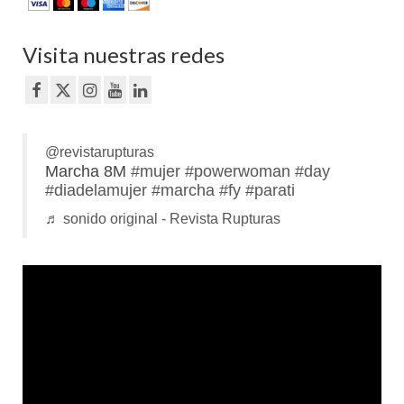
Visita nuestras redes
@revistarupturas
Marcha 8M
#mujer
#powerwoman
#day
#diadelamujer
#marcha
#fy
#parati
♬ sonido original - Revista Rupturas
Reproductor
de
vídeo