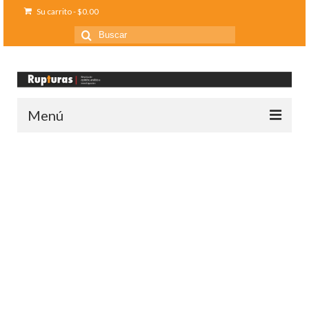
Su carrito
-
$
0.00
Buscar
por:
Menú
Inicio
Ediciones anteriores
Contáctanos
Opinión
Entreletras
Ciencia