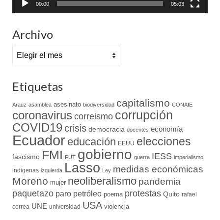
00:00
05:03
Archivo
Archivo
Etiquetas
capitalismo
asesinato
Arauz
asamblea
biodiversidad
CONAIE
coronavirus
corrupción
correismo
COVID19
crisis
economía
democracia
docentes
Ecuador
elecciones
educación
EEUU
gobierno
FMI
IESS
fascismo
FUT
guerra
imperialismo
Lasso
medidas económicas
indigenas
izquierda
Ley
neoliberalismo
Moreno
pandemia
mujer
paquetazo
protestas
paro
petróleo
Quito
poema
rafael
USA
UNE
violencia
correa
universidad