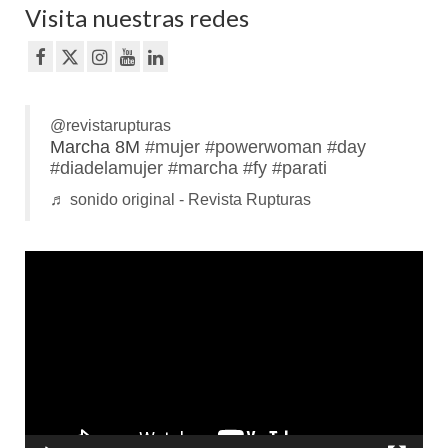
Visita nuestras redes
@revistarupturas
Marcha 8M
#mujer
#powerwoman
#day
#diadelamujer
#marcha
#fy
#parati
♬ sonido original - Revista Rupturas
Reproductor
de
vídeo