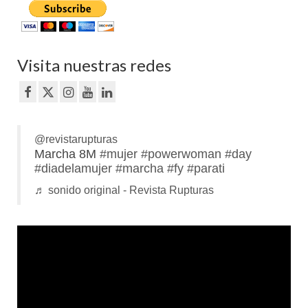
Visita nuestras redes
@revistarupturas
Marcha 8M
#mujer
#powerwoman
#day
#diadelamujer
#marcha
#fy
#parati
♬ sonido original - Revista Rupturas
Reproductor
de
vídeo