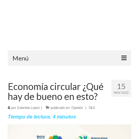
Menú
Inicio
Economía circular ¿Qué
15
Ediciones anteriores
hay de bueno en esto?
NOV 2022
Contáctanos
por
Gabriela Lopez
|
publicado en:
Opinión
|
0
Opinión
Tiempo de lectura:
4
minutos
Entreletras
Ciencia