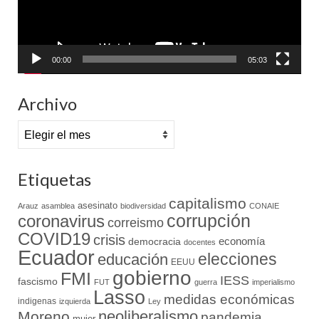
00:00
05:03
Archivo
Archivo
Etiquetas
capitalismo
asesinato
Arauz
asamblea
biodiversidad
CONAIE
coronavirus
corrupción
correismo
COVID19
crisis
economía
democracia
docentes
Ecuador
elecciones
educación
EEUU
gobierno
FMI
IESS
fascismo
FUT
guerra
imperialismo
Lasso
medidas económicas
indigenas
izquierda
Ley
neoliberalismo
Moreno
pandemia
mujer