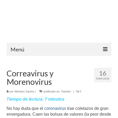
Menú
Inicio
Correavirus y
16
Ediciones anteriores
Morenovirus
MAR 2020
Contáctanos
por
Mariano Santos
|
publicado en:
Opinión
|
0
Opinión
Tiempo de lectura:
7
minutos
Entreletras
No hay duda que el
coronavirus
trae coletazos de gran
envergadura. Caen las bolsas de valores (la peor desde
Ciencia