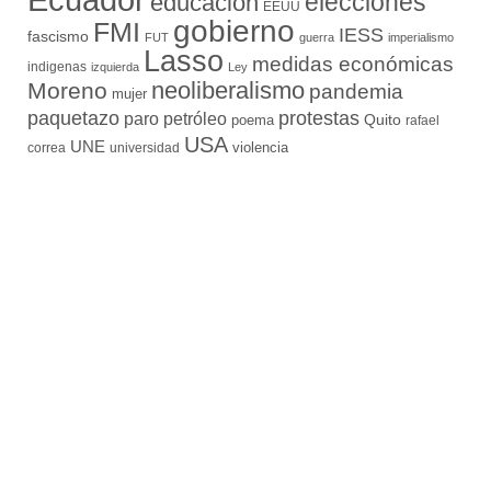
elecciones
educación
EEUU
gobierno
FMI
IESS
fascismo
FUT
guerra
imperialismo
Lasso
medidas económicas
indigenas
izquierda
Ley
neoliberalismo
Moreno
pandemia
mujer
paquetazo
protestas
paro
petróleo
Quito
poema
rafael
USA
UNE
violencia
correa
universidad