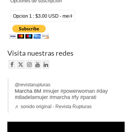
Opciones de suscripcion
Visita nuestras redes
@revistarupturas
Marcha 8M
#mujer
#powerwoman
#day
#diadelamujer
#marcha
#fy
#parati
♬ sonido original - Revista Rupturas
Reproductor
de