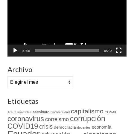
vídeo
00:00
05:03
Archivo
Archivo
Etiquetas
capitalismo
asesinato
Arauz
asamblea
biodiversidad
CONAIE
coronavirus
corrupción
correismo
COVID19
crisis
economía
democracia
docentes
Ecuador