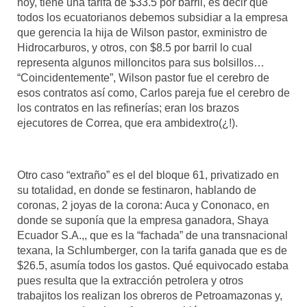
hoy, tiene una tarifa de $33.5 por barril, es decir que
todos los ecuatorianos debemos subsidiar a la empresa
que gerencia la hija de Wilson pastor, exministro de
Hidrocarburos, y otros, con $8.5 por barril lo cual
representa algunos milloncitos para sus bolsillos…
“Coincidentemente”, Wilson pastor fue el cerebro de
esos contratos así como, Carlos pareja fue el cerebro de
los contratos en las refinerías; eran los brazos
ejecutores de Correa, que era ambidextro(¿!).
Otro caso “extraño” es el del bloque 61, privatizado en
su totalidad, en donde se festinaron, hablando de
coronas, 2 joyas de la corona: Auca y Cononaco, en
donde se suponía que la empresa ganadora, Shaya
Ecuador S.A.,, que es la “fachada” de una transnacional
texana, la Schlumberger, con la tarifa ganada que es de
$26.5, asumía todos los gastos. Qué equivocado estaba
pues resulta que la extracción petrolera y otros
trabajitos los realizan los obreros de Petroamazonas y,