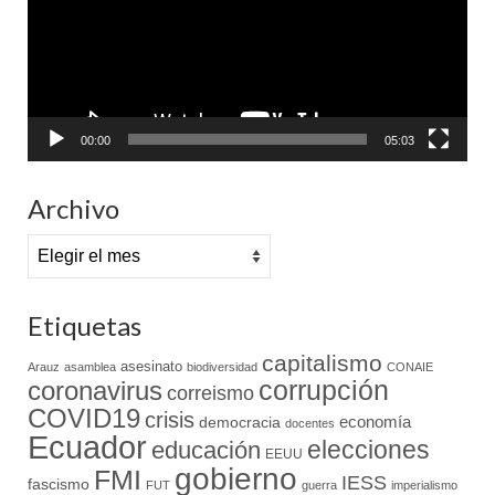
00:00
05:03
Archivo
Archivo
Etiquetas
capitalismo
asesinato
Arauz
asamblea
biodiversidad
CONAIE
coronavirus
corrupción
correismo
COVID19
crisis
economía
democracia
docentes
Ecuador
elecciones
educación
EEUU
gobierno
FMI
IESS
fascismo
FUT
guerra
imperialismo