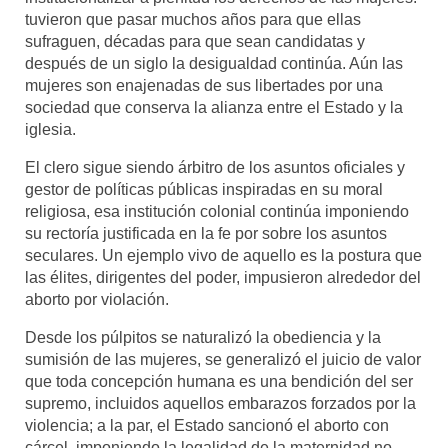
tuvieron que pasar muchos años para que ellas
Mundo
sufraguen, décadas para que sean candidatas y
después de un siglo la desigualdad continúa. Aún las
Aula Virtual
mujeres son enajenadas de sus libertades por una
sociedad que conserva la alianza entre el Estado y la
iglesia.
El clero sigue siendo árbitro de los asuntos oficiales y
gestor de políticas públicas inspiradas en su moral
religiosa, esa institución colonial continúa imponiendo
su rectoría justificada en la fe por sobre los asuntos
seculares. Un ejemplo vivo de aquello es la postura que
las élites, dirigentes del poder, impusieron alrededor del
aborto por violación.
Desde los púlpitos se naturalizó la obediencia y la
sumisión de las mujeres, se generalizó el juicio de valor
que toda concepción humana es una bendición del ser
supremo, incluidos aquellos embarazos forzados por la
violencia; a la par, el Estado sancionó el aborto con
cárcel, imponiendo la legalidad de la maternidad no