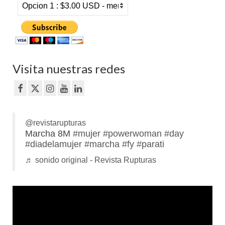
Visita nuestras redes
@revistarupturas
Marcha 8M
#mujer
#powerwoman
#day
#diadelamujer
#marcha
#fy
#parati
♬ sonido original - Revista Rupturas
Reproductor
de
vídeo