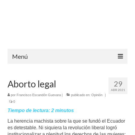
Menú
Inicio
Aborto legal
29
Ediciones anteriores
ABR 2021
por
Francisco Escandón Guevara
|
publicado en:
Opinión
|
Contáctanos
0
Opinión
Tiempo de lectura:
2
minutos
La herencia machista sobre la que se fundó el Ecuador
Entreletras
es detestable. Ni siquiera la revolución liberal logró
institucionalizar a plenitud los derechos de las mujeres:
Ciencia