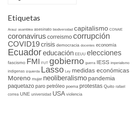
Etiquetas
capitalismo
asesinato
Arauz
asamblea
biodiversidad
CONAIE
coronavirus
corrupción
correismo
COVID19
crisis
economía
democracia
docentes
Ecuador
elecciones
educación
EEUU
gobierno
FMI
IESS
fascismo
FUT
guerra
imperialismo
Lasso
medidas económicas
indigenas
izquierda
Ley
neoliberalismo
Moreno
pandemia
mujer
paquetazo
protestas
paro
petróleo
Quito
poema
rafael
USA
UNE
violencia
correa
universidad