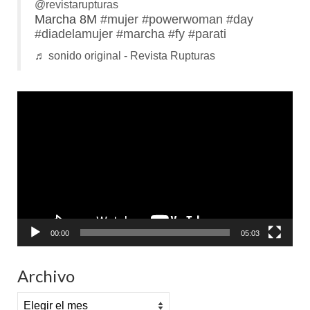
@revistarupturas
Marcha 8M
#mujer
#powerwoman
#day
#diadelamujer
#marcha
#fy
#parati
♬ sonido original - Revista Rupturas
Reproductor
de
vídeo
00:00
05:03
Archivo
Archivo