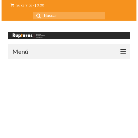
Su carrito
-
$
0.00
Buscar
por:
Menú
Inicio
Ediciones anteriores
Contáctanos
Opinión
Entreletras
Ciencia